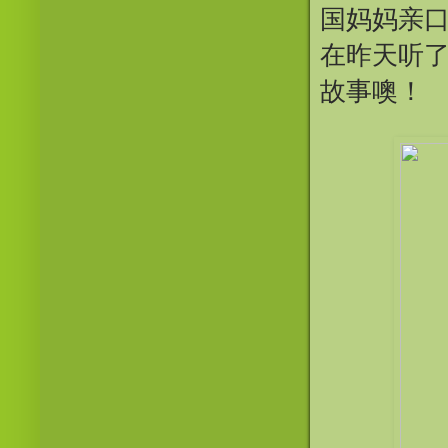
国妈妈亲
在昨天听
故事噢！