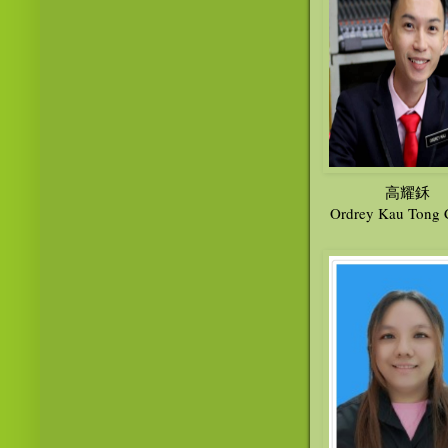
高耀鉌
Ordrey Kau Tong 