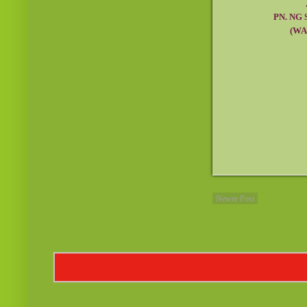
AHL
PN. NG
(WAKIL 
Newer Post