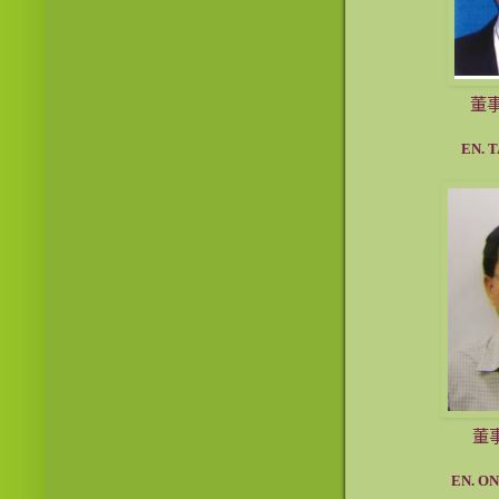
董
EN. TAN L
董
EN. ONG K