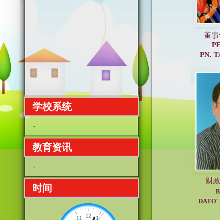
董事
P
PN. TAN 
学校系统
..
教育资讯
..
财政
时间
B
DATO'