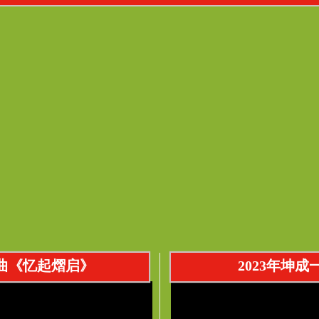
歌曲《忆起熠启》
2023年坤