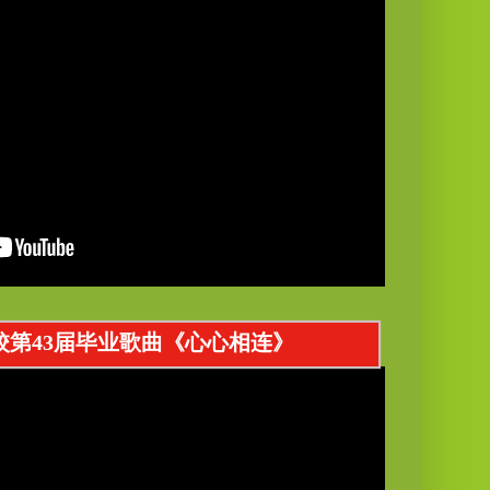
一校第43届毕业歌曲《心心相连》