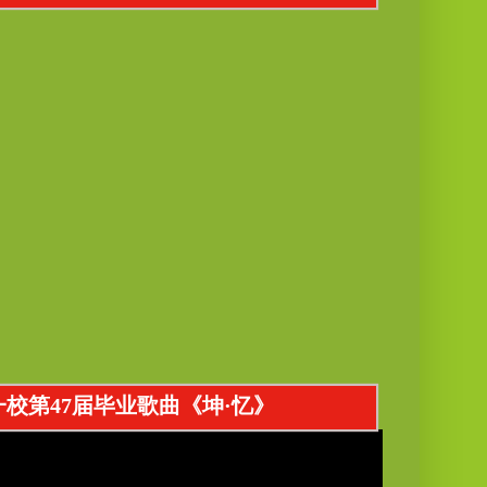
成一校第47届毕业歌曲《坤·忆》