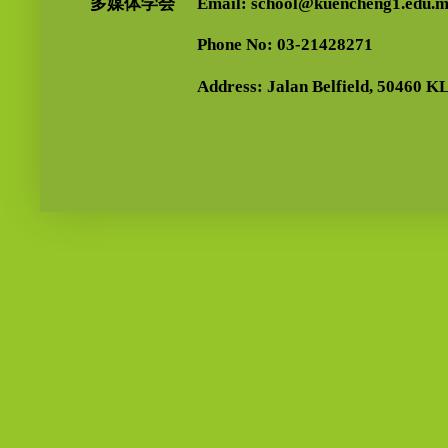
多媒体学会
Email: school@kuencheng1.edu.
Phone No: 03-21428271
Address: Jalan Belfield, 50460 KL