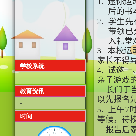
1.
迷你运
后的书
2.
学生先
带领已
入礼堂
3.
本校运
家长不得
学校系统
4. 诚邀
..
亲子游戏
长们于当
教育资讯
以先报名
..
5. 上午
时间
等候，待
报告后家