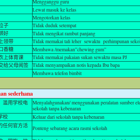
Mengganggu guru
Lewat masuk ke kelas
Mengotorkan kelas
Tidak duduk setempat
位子
Tidak mengikat rambut panjang
绑好
Tidak memakai tali leher sewaktu perhimpunan seko
上领带
Membawa /memakan”chewing gum”
口香糖
Tidak memakai pakaian sukan sewaktu masa PJ
衣上体育课
Tidak menyampaikan notis kepada Ibu bapa
交给父母阅签
Membawa telefon bimbit
an sederhana
Menyalahgunakan/ menggunakan peralatan sumber ele
、滥用学校电
sekolah tanpa kebenaran
Keluar dari sekolah tanpa kebenaran
学校
的任何官方活
Ponteng sebarang acara rasmi sekolah