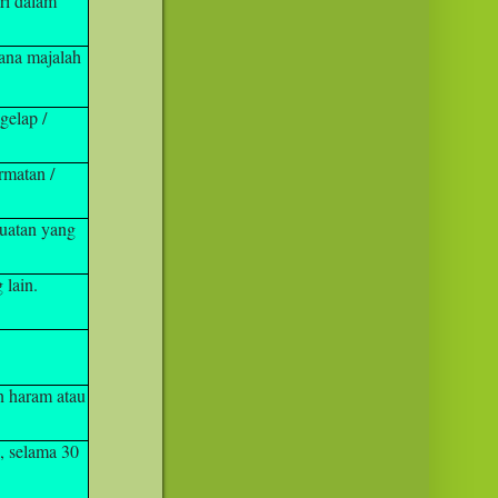
ri dalam
ana majalah
gelap /
rmatan /
uatan yang
 lain.
n haram atau
, selama 30