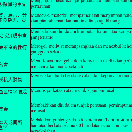
Menganjur/ melakukan perjudian atau membabitkan di
涉赌博的事宜
pertaruhan
Mencetak, menerbit, mempamer atau menyimpan renc
登、展示、分
atau pita rakaman dan multimedia yang dilarang
不良杂志、录
Membabitkan diri dalam kumpulan haram atau kongsi 
党或流氓事宜
gangterisme
Merogol, meliwat merangsangkan dan mencabul keho
关不良的性行
gangguan seksual
Menulis atau mengeluarkan kenyataan media dan perb
名誉
mencemarkan nama sekolah
Merosakkan harta benda sekolah dan kepunyaan orang
或私人财物
Menulis perkataan atau melukis gambar lucah
画色情字眼或
Membabitkan diri dalam tunjuk perasaan, perhimpuna
集会
merusuh
Melakukan ponteng sekolah berterusan (berturut-turut)
30
天或间断
hari atau berkala selama 60 hari dalam stau tahun sesi
逃学
persekolahan.