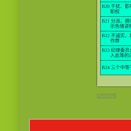
B20
干扰、影
职权
B21
分派、拥
示色情读
B22
不诚实、
作弊
B23
纪律委员
入此等的
B24
三个中等
Newer Post