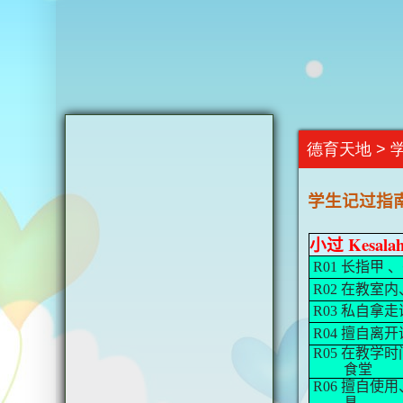
德育天地 > 
学生记过指
小过
Kesalah
R01
长指甲 
R02
在教室内
R03
私自拿走
R04
擅自离开
R05
在教学时
食堂
R06
擅自使用
具