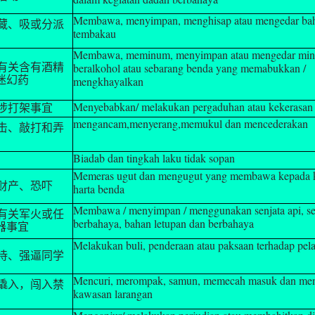
Membawa, menyimpan, menghisap atau mengedar ba
藏、吸或分派
tembakau
Membawa, meminum, menyimpan atau mengedar mi
beralkohol atau sebarang benda yang memabukkan /
有关含有酒精
迷幻药
mengkhayalkan
Menyebabkan/ melakukan pergaduhan atau kekerasan
涉打架事宜
mengancam,menyerang,memukul dan mencederakan
击、敲打和弄
Biadab dan tingkah laku tidak sopan
Memeras ugut dan mengugut yang membawa kepada k
财产、恐吓
harta benda
Membawa / menyimpan / menggunakan senjata api, se
有关军火或任
berbahaya, bahan letupan dan berbahaya
器事宜
Melakukan buli, penderaan atau paksaan terhadap pelaj
待、强逼同学
Mencuri, merompak, samun, memecah masuk dan me
撬入，闯入禁
kawasan larangan