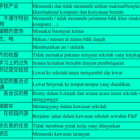
Memasuki dan tidak mematuhi arahan makmal/bengkel
学校产业
khas/makmal komputer dan kenyataan bertulis
Memasuki / tidak mematuhi peraturan bilik khas (makma
、不遵守特别
komputer…)
规
Memakai barangan kemas
耀眼的首饰
Makan / minum di dalam bilik darjah
吃、喝
Membazirkan air / elektrik
Tidak memakai pakaian seragam sekolah yang lengka
齐的校服
Semua keslahan bersabit dengan pembelajaran
学习上的过失
到记录交给班
Lewat ke sekolah tanpa mengambil slip lewat
指定的集合点
Lewat bergerak ke tempat-tempat yang diarahkan.
课
Bising dalam b.darjah dan semua acara rasmi sekolah 
、各会议的秩
mengganggu
Menunggang dalam kawasan sekolah
骑脚车
，在校园内游
Berjalan- jalan dalam kawasan sekolah sewaktu P&P
Tidak membuat gerak kerja yang ditugaskan
所负责的任务
Memasuki kawasan larangan
禁区