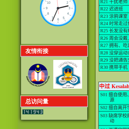
R21
干扰老师
R22
迟进班
R23
涂鸦课室
R24
时常走过
R25
长发没有
R26
周会没戴
R27
拥有、吃
友情衔接
R28
没穿运动
R29
没把通告
R30
携带手机
中过
Kesalah
S01
擅自使用
源
总访问量
S02
擅自离开
S03
缺席学校
动