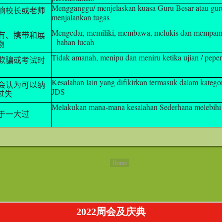
Mengganggu/ menjelaskan kuasa Guru Besar atau gur
响校长或老师
menjalankan tugas
Mengedar, memiliki, membawa, melukis dan mempam
有、携带和展
bahan lucah
物
Tidak amanah, menipu dan meniru ketika ujian / pepe
欺骗或考试时
Kesalahan lain yang difikirkan termasuk dalam kategor
会认为可以纳
JDS
过失
Melakukan mana-mana kesalahan Sederhana melebihi 
于一大过
Home
2022周会及庆典