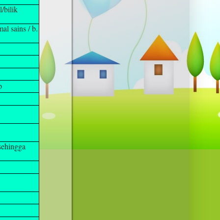
/bilik
l sains / b.
p
sehingga