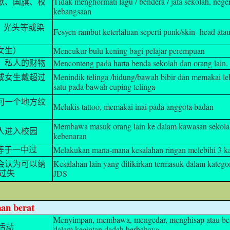
Tidak menghormati lagu / bendera / jata sekolah, nege
歌、国旗、校
kebangsaan
头、光头等或染
Fesyen rambut keterlaluan seperti punk/skin head ata
Mencukur bulu kening bagi pelajar perempuan
女生）
Menconteng pada harta benda sekolah dan orang lain.
、私人的财物
Menindik telinga /hidung/bawah bibir dan memakai le
或女生戴超过
satu pada bawah cuping telinga
何一个地方纹
Melukis tattoo, memakai inai pada anggota badan
Membawa masuk orang lain ke dalam kawasan sekola
人进入校园
kebenaran
Melakukan mana-mana kesalahan ringan melebihi 3 ka
等于一中过
Kesalahan lain yang difikirkan termasuk dalam kategor
会认为可以纳
JDS
过失
an berat
Menyimpan, membawa, mengedar, menghisap atau be
活动
dalam kegiatan dadah berbahaya