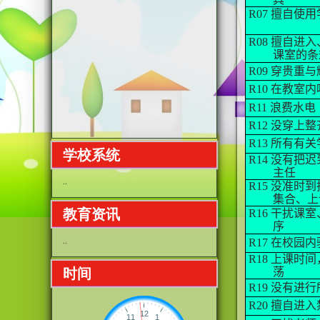
R07
擅自使用
R08
擅自进入
课室的条
R09
穿贵重与
R10
在教室内
R11
浪费水电
R12
没穿上整
R13
所有有关
学校系统
R14
没有把迟
主任
..
R15
没准时到
集合、上
教育资讯
R16
干扰课室
序
..
R17
在校园内
R18
上课时间
荡
时间
R19
没有进行
R20
擅自进入