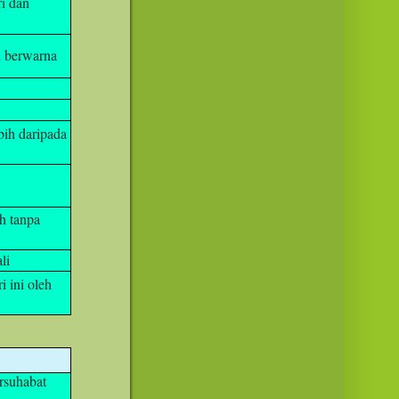
ri dan
u berwarna
bih daripada
h tanpa
li
i ini oleh
rsuhabat