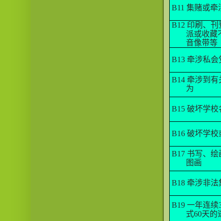
B11
集赌或牵
B12
印刷、刊
派或收藏
音像带等
B13
牵涉私会
B14
牵涉到有
为
B15
破坏学校
B16
破坏学校
B17
书写、绘
图画
B18
牵涉非法
B19
一年连续
式
60
天的