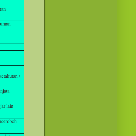
han
numan
etakutan /
njata
ar lain
nceroboh