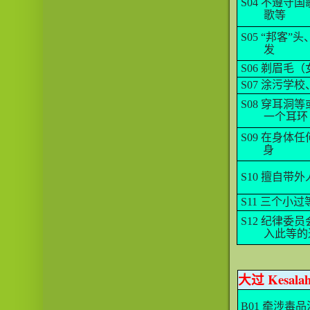
S04
不遵守国
歌等
S05
“邦客”
发
S06
剃眉毛（
S07
涂污学校
S08
穿耳洞等
一个耳环
S09
在身体任
身
S10
擅自带外
S11
三个小过
S12
纪律委员
入此等的
大过
Kesalah
B01
牵涉毒品