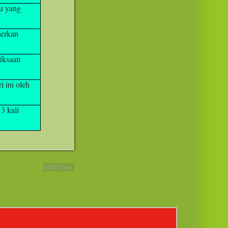
u yang
erkan
riksaan
i ini oleh
3 kali
Older Post