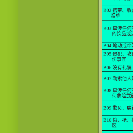
B02
携带、收
烟草
B03
牵涉任何
的饮品或
B04
煽动或牵
B05
侵犯、攻
伤事宜
B06
没有礼貌
B07
勒索他人
B08
牵涉任何
何危险武
B09
欺负、虐
B10
偷，抢、
区