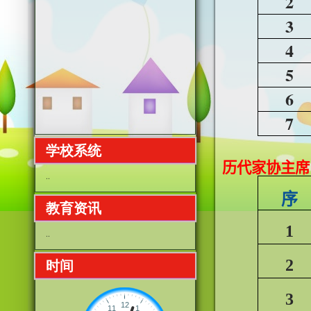
2
3
4
5
6
7
学校系统
历代家协主席
..
序
教育资讯
1
..
2
时间
3